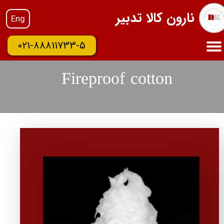
نارون کالا تدبیر
Eng
021-88811733-5
Fireproof cotton