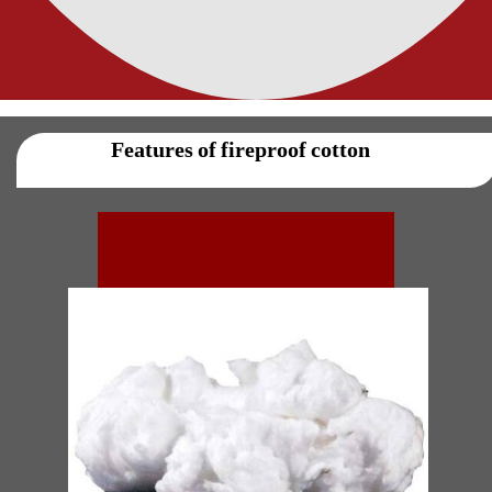
021-88811735
0910 7100915 - 0910 7100920
Features of fireproof cotton