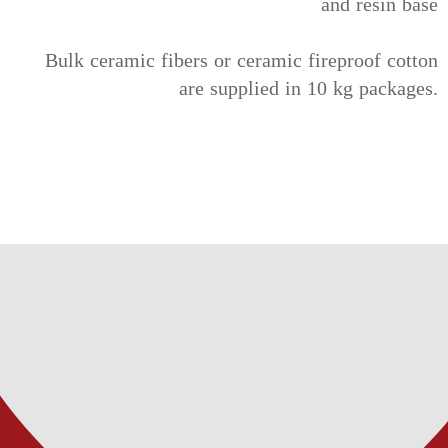
and resin base
Bulk ceramic fibers or ceramic fireproof cotton
are supplied in 10 kg packages.
​Narun Kala Tadbir's expert consultants will help yo
select and purchase the product you want at the
best price.
Contact us:
021-88811733
021-88811734