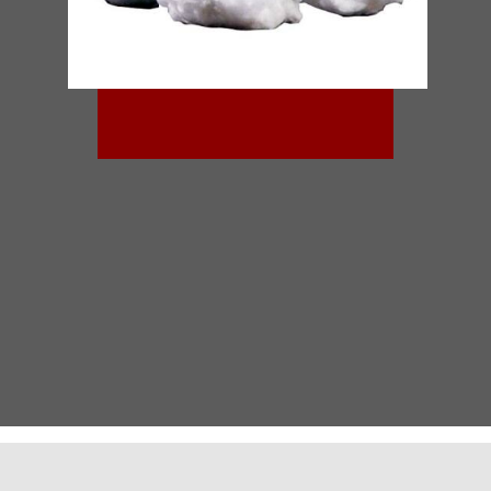
​Narun Kala Tadbir's expert consultants will help yo