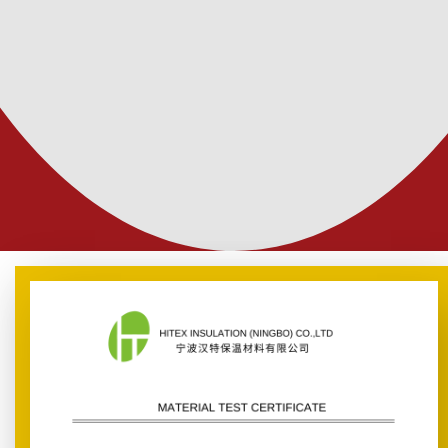
select and purchase the product you want at the
best price.
Contact us:
021-88811733
021-88811734
021-88811735
0910 7100915 - 0910 7100920