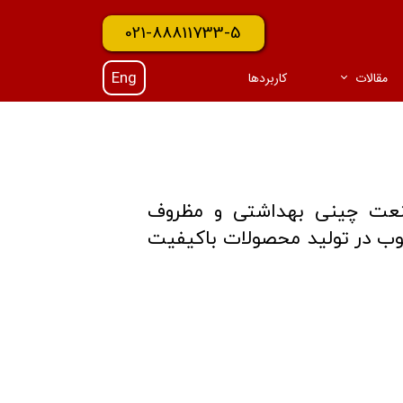
021-88811733-5
Eng
مقالات
کاربردها
 صنعت چینی بهداشتی و مظروف
 یا سیلیکون کارباید آشنا خواهیم شد، اهمیت خرید صفحات SIC مرغوب در تولید محصولات باکیفیت