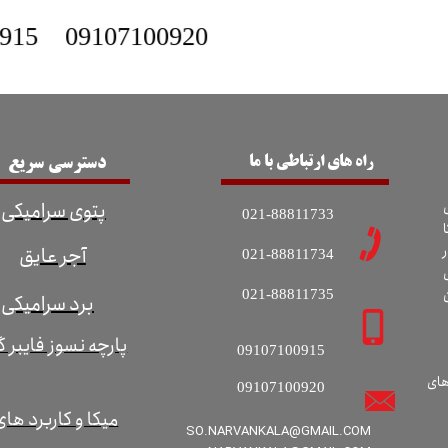
915
09107100920
راه های ارتباطی با ما
دسترسی سریع
پتوی سرامیکی
021-88811733
ا
آجر عایق
021-88811734
021-88811735
برد سرامیکی
پارچه نسوز فایبر 
09107100915
های
09107100920
میکا و کاربرد های
SO.NARVANKALA@GMAIL.COM