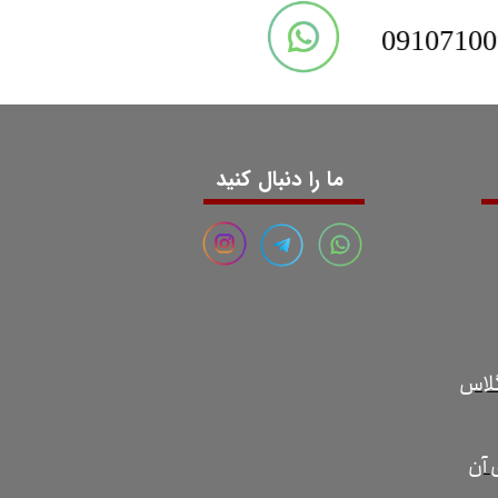
09107100
ما را دنبال کنید
گلاس
 آن