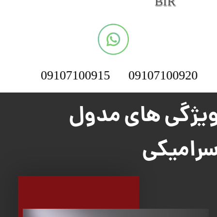
BIR
09107100915
09107100920
یژگی های مدول
رامیکی