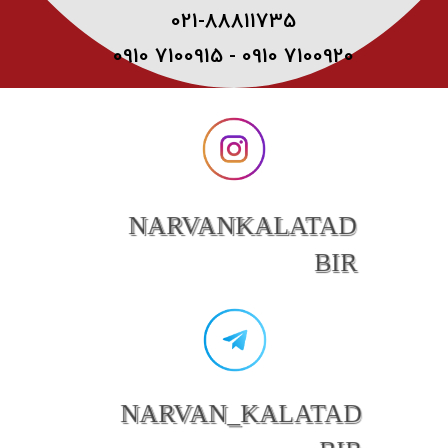
021-88811735
0910 7100915 - 0910 7100920
NARVANKALATAD
BIR
NARVAN_KALATAD