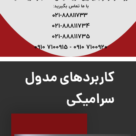
با ما تماس بگیرید:
۰۲۱-۸۸۸۱۱۷۳3 ​
021-88811734
021-88811735
0910 7100915 - 0910 7100920
کاربردهای مدول
سرامیکی