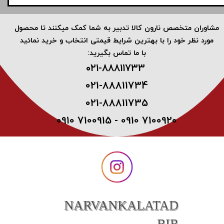
​مشاوران متخصص نارون کالا تدبیر به شما کمک میکنند تا محصول
مورد نظر خود را با بهترین شرایط قیمتی انتخاب و خرید نمائید
با ما تماس بگیرید:
۰۲۱-۸۸۸۱۱۷۳3 ​
021-88811734
021-88811735
0910 7100915 - 0910 7100920
NARVANKALATAD