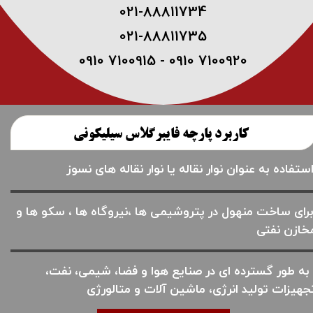
021-88811734
021-88811735
0910 7100915 - 0910 7100920
کاربرد پارچه فایبرگلاس سیلیکونی
ستفاده به عنوان نوار نقاله یا نوار نقاله های نسوز
رای ساخت منهول در پتروشیمی ها ،نیروگاه ها ، سکو ها و
خازن نفتی
به طور گسترده ای در صنایع هوا و فضا، شیمی، نفت،
جهیزات تولید انرژی، ماشین آلات و متالورژی