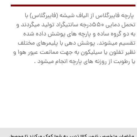
پارچه فایبرگلاس از الیاف شیشه (فایبرگلاس) با
تحمل دمایی 550درجه سانتیگراد تولید میگردند و
به دو گروه ساده و پارچه های پوشش داده شده
تقسیم میشوند. پوشش دهی با پلیمرهای مختلف
نظیر تفلون یا سیلیکون به جهت ممانعت عبور هوا و
یا رطوبت از روزنه های پارچه انجام میشود .
​مشاوران متخصص نارون کالا تدبیر به شما کمک میکنند تا محصول