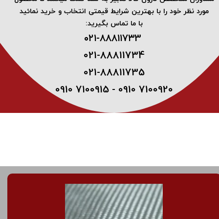
مورد نظر خود را با بهترین شرایط قیمتی انتخاب و خرید نمائید
با ما تماس بگیرید:
۰۲۱-۸۸۸۱۱۷۳3 ​
021-88811734
021-88811735
0910 7100915 - 0910 7100920