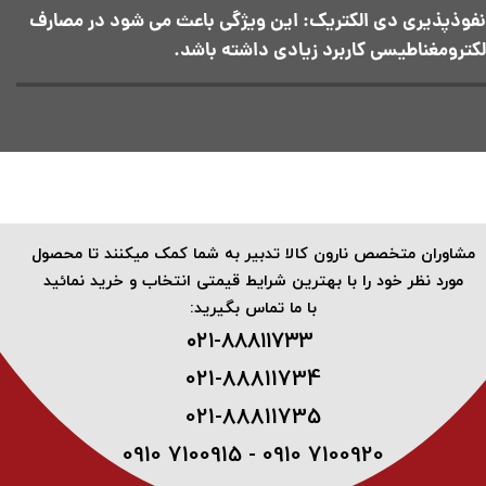
نفوذپذیری دی الکتریک: این ویژگی باعث می شود در مصارف
لکترومغناطیسی کاربرد زیادی داشته باشد.
​مشاوران متخصص نارون کالا تدبیر به شما کمک میکنند تا محصول
مورد نظر خود را با بهترین شرایط قیمتی انتخاب و خرید نمائید
با ما تماس بگیرید:
۰۲۱-۸۸۸۱۱۷۳3 ​
021-88811734
021-88811735
0910 7100915 - 0910 7100920