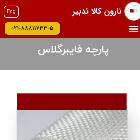
نارون کالا تدبیر
Eng
021-88811733-5
پارچه فایبرگلاس