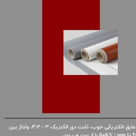
عایق الکتریکی خوب، ثابت دی الکتریک ۳ ~ ۳٫۲، ولتاژ بین
۵۰KV  را از بین می برد.