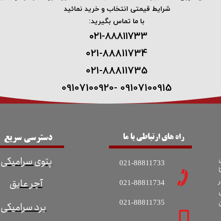
شرایط قیمتی انتخاب و خرید نمائید
با ما تماس بگیرید:
۰۲۱-۸۸۸۱۱۷۳3 ​
021-88811734
021-88811735
09107100915 -09107100920
راه های ارتباطی با ما
دسترسی سریع
پتوی سرامیکی
021-88811733
ا
آجر عایق
021-88811734
021-88811735
برد سرامیکی