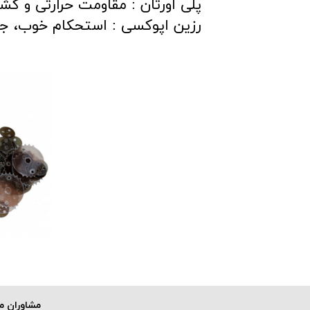
پلی اورتان : مقاومت حرارتی و کش
رزین اپوکسی : استحکام خوب، ج
​مشاوران م