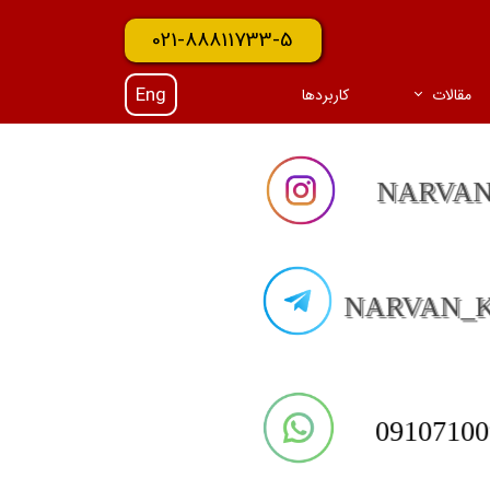
021-88811733-5
Eng
مقالات
کاربردها
NARVA
NARVAN_
09107100