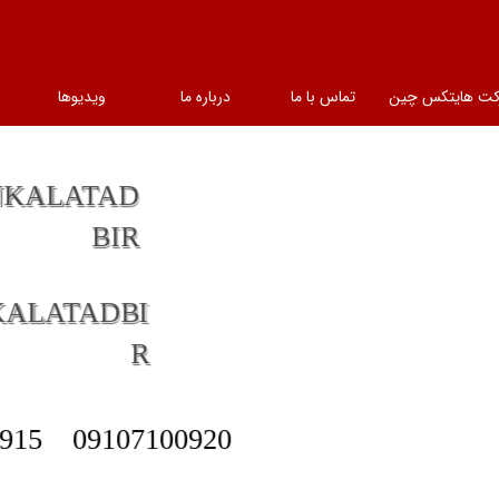
کت هایتکس چین
تماس با ما
درباره ما
ویدیوها
NKALATAD
BIR
KALATADBI
R
915
09107100920