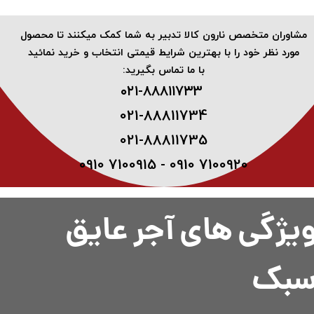
​مشاوران متخصص نارون کالا تدبیر به شما کمک میکنند تا محصول
مورد نظر خود را با بهترین شرایط قیمتی انتخاب و خرید نمائید
با ما تماس بگیرید:
۰۲۱-۸۸۸۱۱۷۳3 ​
021-88811734
021-88811735
0910 7100915 - 0910 7100920
یژگی های آجر عایق
بک