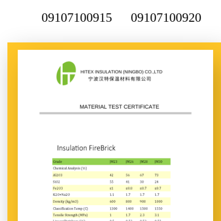
09107100915
09107100920