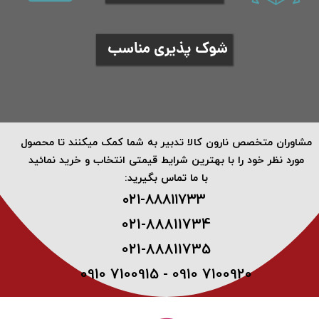
شوک پذیری مناسب
​مشاوران متخصص نارون کالا تدبیر به شما کمک میکنند تا محصول
مورد نظر خود را با بهترین شرایط قیمتی انتخاب و خرید نمائید
با ما تماس بگیرید:
۰۲۱-۸۸۸۱۱۷۳3 ​
021-88811734
021-88811735
0910 7100915 - 0910 7100920