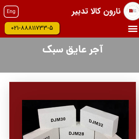
نارون کالا تدبیر
Eng
021-88811733-5
آجر عایق سبک