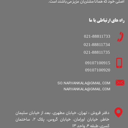
اصلی خود که همانا مشتریان عزیز می‌باشند است.
راه های ارتباطی با ما
021-88811733
021-88811734
021-88811735
09107100915
09107100920
SO.NARVANKALA@GMAIL.COM
​​​​​​​NARVANKALA@GMAIL.COM
دفتر فروش : تهران، خیابان مطهری، بعد از خیابان سلیمان
خاطر، خیابان اورامان، خیابان گروس، پلاک ۲، ساختمان
کسری، طبقه ۴، واحد ۱۳