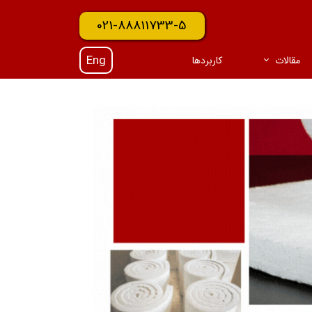
021-88811733-5
Eng
مقالات
کاربردها