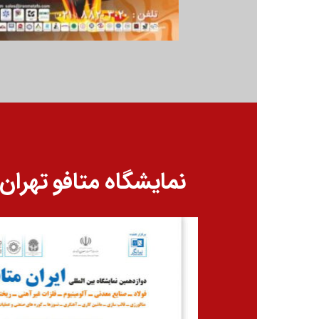
نمایشگاه متافو تهران 1394