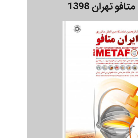
افو تهران 1398