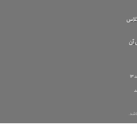
گلاس
 آن
، پلاک 2 ،ساختمان کسری ،طبقه 2، واحد
اشد.