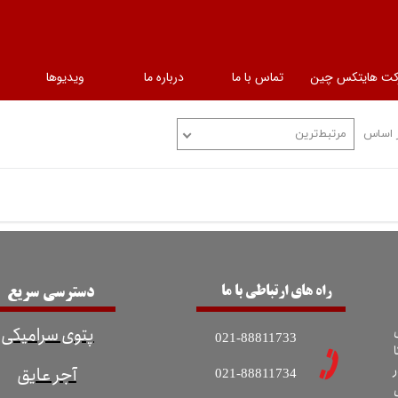
کت هایتکس چین
تماس با ما
درباره ما
ویدیوها
 اساس
مرتبط‌ترین
راه های ارتباطی با ما
دسترسی سریع
پتوی سرامیکی
021-88811733
ا
آجر عایق
021-88811734