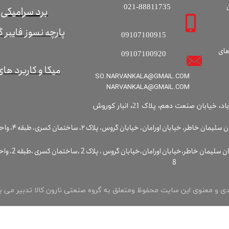
021-88811735
برد سرامیکی
پارچه نسوز فایبر 
09107100915
های
09107100920
میکا و کاربرد های
SO.NARVANKALA@GMAIL.COM
​​​​​​​NARVANKALA@GMAIL.COM
 خیابان اورامان، خیابان گروس، پلاک ۲، ساختمان کسری، طبقه ۴، واحد ۱۳
دفتر مرکزی: تهران ،خیابان مطهری ، بعداز خیابان سلیمان خاطر،خیابان اورامان،خیابان گروس 
8
ی و معنوی این سایت محفوظ ومتعلق به گروه صنعتی نارون کالا تدبیر می ب